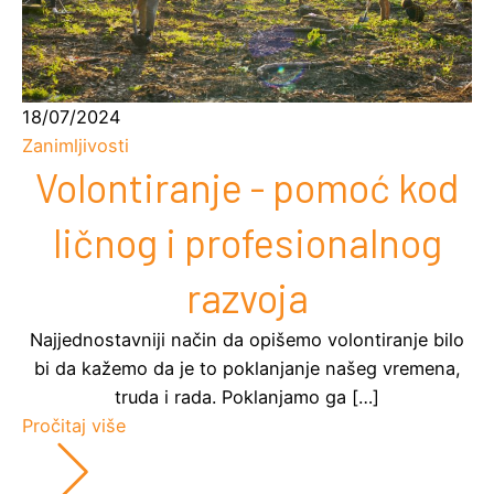
18/07/2024
Zanimljivosti
Volontiranje - pomoć kod
ličnog i profesionalnog
razvoja
Najjednostavniji način da opišemo volontiranje bilo
bi da kažemo da je to poklanjanje našeg vremena,
truda i rada. Poklanjamo ga […]
Pročitaj više