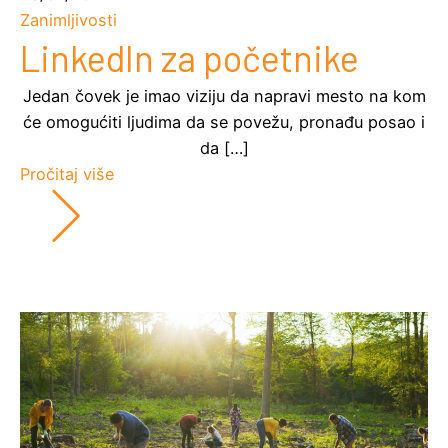
Zanimljivosti
LinkedIn za početnike
Jedan čovek je imao viziju da napravi mesto na kom
će omogućiti ljudima da se povežu, pronađu posao i
da […]
Pročitaj više