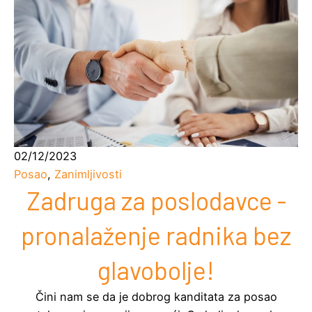
02/12/2023
Posao
,
Zanimljivosti
Zadruga za poslodavce -
pronalaženje radnika bez
glavobolje!
Čini nam se da je dobrog kanditata za posao