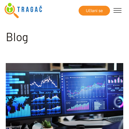
Učlani se
Blog