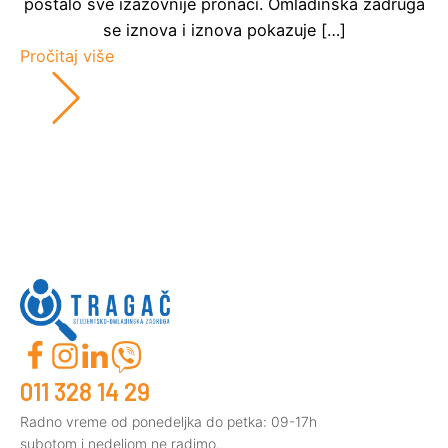
postalo sve izazovnije pronaći. Omladinska zadruga
se iznova i iznova pokazuje […]
Pročitaj više
011 328 14 29
Radno vreme od ponedeljka do petka: 09-17h
subotom i nedeljom ne radimo.