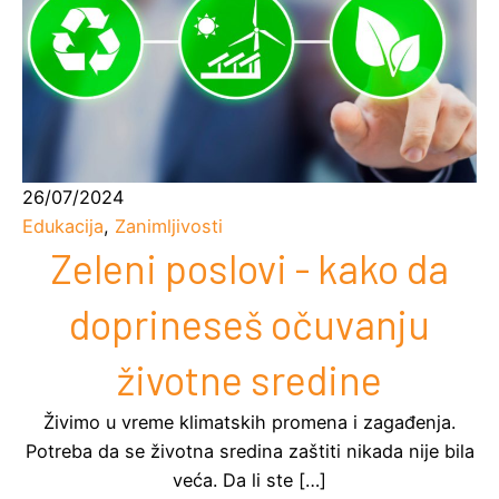
26/07/2024
Edukacija
,
Zanimljivosti
Zeleni poslovi - kako da
doprineseš očuvanju
životne sredine
Živimo u vreme klimatskih promena i zagađenja.
Potreba da se životna sredina zaštiti nikada nije bila
veća. Da li ste […]