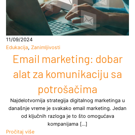
11/09/2024
Edukacija
,
Zanimljivosti
Email marketing: dobar
alat za komunikaciju sa
potrošačima
Najdelotvornija strategija digitalnog marketinga u
današnje vreme je svakako email marketing. Jedan
od ključnih razloga je to što omogućava
kompanijama […]
Pročitaj više