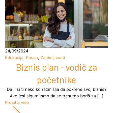
24/09/2024
Edukacija
,
Posao
,
Zanimljivosti
Biznis plan - vodič za
početnike
Da li si ti neko ko razmišlja da pokrene svoj biznis?
Ako jesi sigurni smo da se trenutno boriš sa […]
Pročitaj više