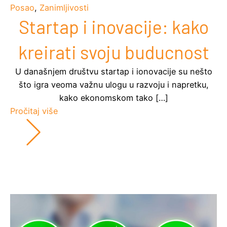
Posao
,
Zanimljivosti
Startap i inovacije: kako
kreirati svoju buducnost
U današnjem društvu startap i ionovacije su nešto
što igra veoma važnu ulogu u razvoju i napretku,
kako ekonomskom tako […]
Pročitaj više