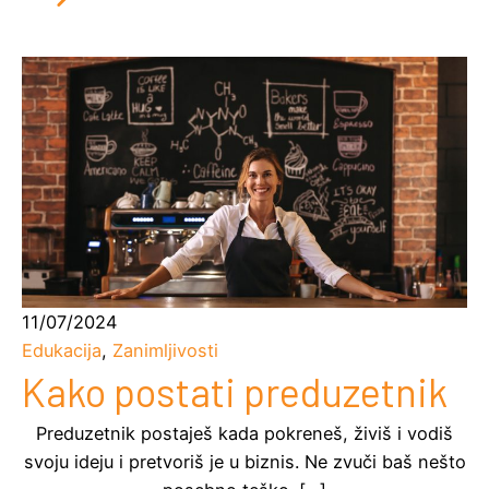
11/07/2024
Edukacija
,
Zanimljivosti
Kako postati preduzetnik
Preduzetnik postaješ kada pokreneš, živiš i vodiš
svoju ideju i pretvoriš je u biznis. Ne zvuči baš nešto