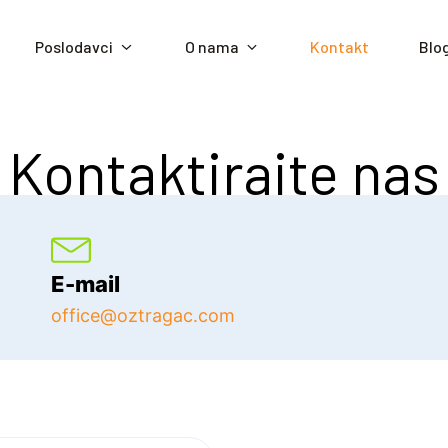
Poslodavci
O nama
Kontakt
Blo
Kontaktirajte nas
E-mail
office@oztragac.com