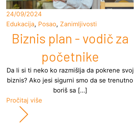
24/09/2024
Edukacija
,
Posao
,
Zanimljivosti
Biznis plan - vodič za
početnike
Da li si ti neko ko razmišlja da pokrene svoj
biznis? Ako jesi sigurni smo da se trenutno
boriš sa […]
Pročitaj više