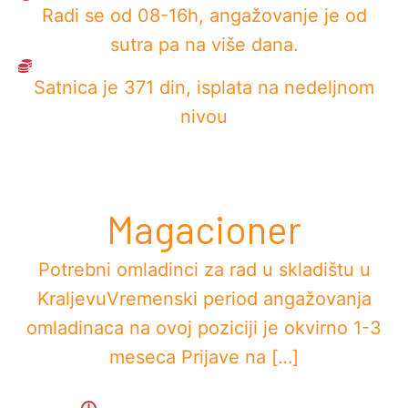
Radi se od 08-16h, angažovanje je od
sutra pa na više dana.
Satnica je 371 din, isplata na nedeljnom
nivou
Magacioner
Potrebni omladinci za rad u skladištu u
KraljevuVremenski period angažovanja
omladinaca na ovoj poziciji je okvirno 1-3
meseca Prijave na […]