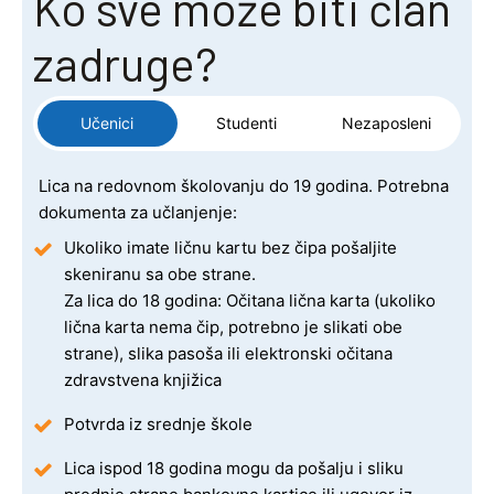
Ko sve može biti član
zadruge?
Učenici
Studenti
Nezaposleni
Lica na redovnom školovanju do 19 godina. Potrebna
dokumenta za učlanjenje:
Ukoliko imate ličnu kartu bez čipa pošaljite
skeniranu sa obe strane.
Za lica do 18 godina: Očitana lična karta (ukoliko
lična karta nema čip, potrebno je slikati obe
strane), slika pasoša ili elektronski očitana
zdravstvena knjižica
Potvrda iz srednje škole
Lica ispod 18 godina mogu da pošalju i sliku