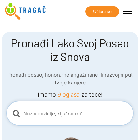
Učlani se
Pronađi Lako Svoj Posao
iz Snova
Pronađi posao, honorarne angažmane ili razvojni put
tvoje karijere
Imamo
9 oglasa
za tebe!