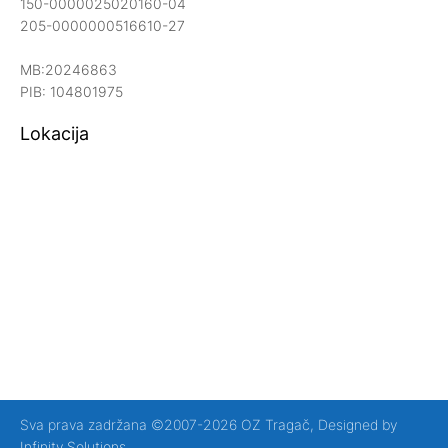
150-0000025020160-04
205-0000000516610-27
MB:20246863
PIB: 104801975
Lokacija
Sva prava zadržana ©2007-2026 OZ Tragač, Designed by
Infinity Solutions