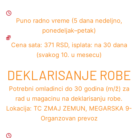
Puno radno vreme (5 dana nedeljno,
ponedeljak–petak)
Cena sata: 371 RSD, isplata: na 30 dana
(svakog 10. u mesecu)
DEKLARISANJE ROBE
Potrebni omladinci do 30 godina (m/ž) za
rad u magacinu na deklarisanju robe.
Lokacija: TC ZMAJ ZEMUN, MEGARSKA 9-
Organzovan prevoz