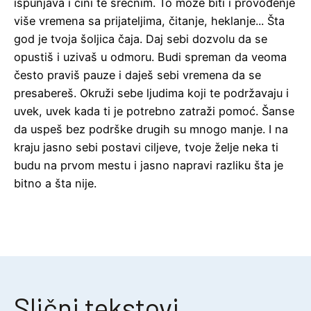
ispunjava i čini te srećnim. To može biti i provođenje
više vremena sa prijateljima, čitanje, heklanje... Šta
god je tvoja šoljica čaja. Daj sebi dozvolu da se
opustiš i uzivaš u odmoru. Budi spreman da veoma
često praviš pauze i daješ sebi vremena da se
presabereš. Okruži sebe ljudima koji te podržavaju i
uvek, uvek kada ti je potrebno zatraži pomoć. Šanse
da uspeš bez podrške drugih su mnogo manje. I na
kraju jasno sebi postavi ciljeve, tvoje želje neka ti
budu na prvom mestu i jasno napravi razliku šta je
bitno a šta nije.
Slični tekstovi