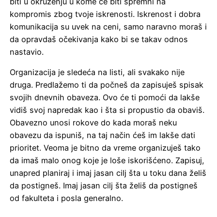
biti u okruženju u kome će biti spremni na
kompromis zbog tvoje iskrenosti. Iskrenost i dobra
komunikacija su uvek na ceni, samo naravno moraš i
da opravdaš očekivanja kako bi se takav odnos
nastavio.
Organizacija je sledeća na listi, ali svakako nije
druga. Predlažemo ti da počneš da zapisuješ spisak
svojih dnevnih obaveza. Ovo će ti pomoći da lakše
vidiš svoj napredak kao i šta si propustio da obaviš.
Obavezno unosi rokove do kada moraš neku
obavezu da ispuniš, na taj način ćeš im lakše dati
prioritet. Veoma je bitno da vreme organizuješ tako
da imaš malo onog koje je loše iskorišćeno. Zapisuj,
unapred planiraj i imaj jasan cilj šta u toku dana želiš
da postigneš. Imaj jasan cilj šta želiš da postigneš
od fakulteta i posla generalno.