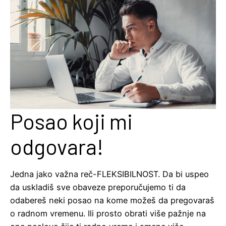
Posao koji mi
odgovara!
Jedna jako važna reč-FLEKSIBILNOST. Da bi uspeo
da uskladiš sve obaveze preporučujemo ti da
odabereš neki posao na kome možeš da pregovaraš
o radnom vremenu. Ili prosto obrati više pažnje na