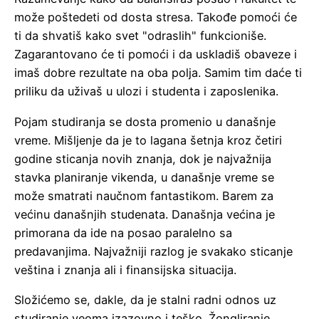
može poštedeti od dosta stresa. Takođe pomoći će
ti da shvatiš kako svet "odraslih" funkcioniše.
Zagarantovano će ti pomoći i da uskladiš obaveze i
imaš dobre rezultate na oba polja. Samim tim daće ti
priliku da uživaš u ulozi i studenta i zaposlenika.
Pojam studiranja se dosta promenio u današnje
vreme. Mišljenje da je to lagana šetnja kroz četiri
godine sticanja novih znanja, dok je najvažnija
stavka planiranje vikenda, u današnje vreme se
može smatrati naučnom fantastikom. Barem za
većinu današnjih studenata. Današnja većina je
primorana da ide na posao paralelno sa
predavanjima. Najvažniji razlog je svakako sticanje
veština i znanja ali i finansijska situacija.
Složićemo se, dakle, da je stalni radni odnos uz
studiranje veoma izazovno i teško. Žongliranje