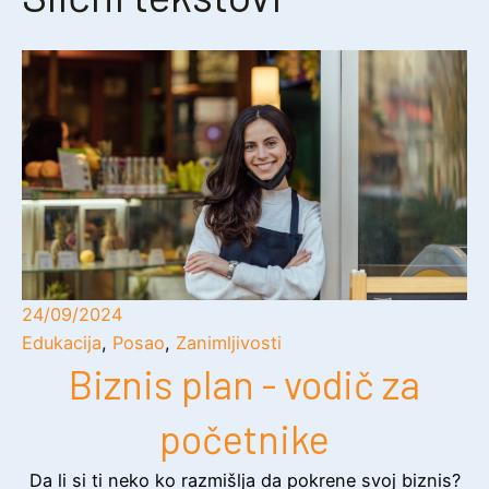
24/09/2024
Edukacija
,
Posao
,
Zanimljivosti
Biznis plan - vodič za
početnike
Da li si ti neko ko razmišlja da pokrene svoj biznis?