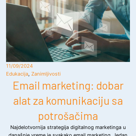
11/09/2024
Edukacija
,
Zanimljivosti
Email marketing: dobar
alat za komunikaciju sa
potrošačima
Najdelotvornija strategija digitalnog marketinga u
današnje vreme je svakako email marketing. Jedan