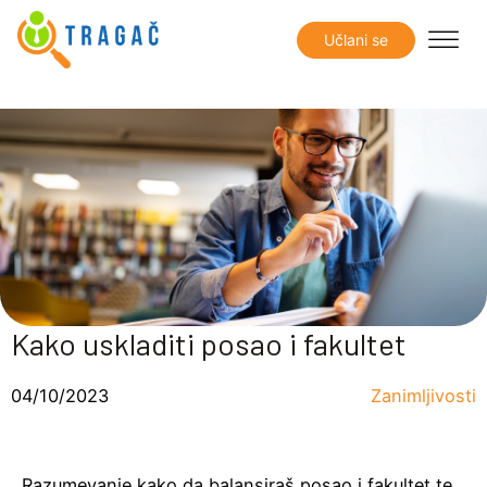
Učlani se
Kako uskladiti posao i fakultet
04/10/2023
Zanimljivosti
Razumevanje kako da balansiraš posao i fakultet te