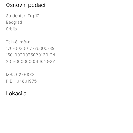
Osnovni podaci
Studentski Trg 10
Beograd
Srbija
Tekući račun:
170-0030017776000-39
150-0000025020160-04
205-0000000516610-27
MB:20246863
PIB: 104801975
Lokacija