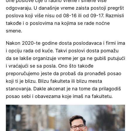
one poslove čije ti radno vreme i smene više
odgovaraju. U današnje vreme zaista postoji pregršt
poslova koji više nisu od 08-16 ili od 09-17. Razmisli
takođe i o poslovima na kojima se rade noćne
smene.
Nakon 2020-te godine dosta poslodavaca i firmi ima
i opciju rada od kuće. Takvi poslovi dosta pomažu
da se lakše organizuje vreme jer ga ne gubiš putujući
i vraćajući se sa posla. Ono što takođe
preporučujemo jeste da probaš da pronađeš posao
koji ti je blizu. Blizu fakulteta ili blizu mesta
stanovanja. Dakle akcenat je na tome da prilagodiš
posao sebi i obavezama koje imaš na fakultetu.