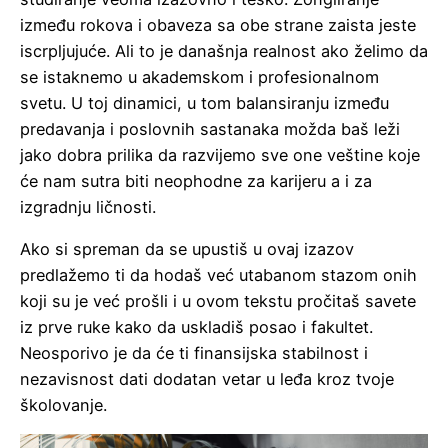
između rokova i obaveza sa obe strane zaista jeste
iscrpljujuće. Ali to je današnja realnost ako želimo da
se istaknemo u akademskom i profesionalnom
svetu. U toj dinamici, u tom balansiranju između
predavanja i poslovnih sastanaka možda baš leži
jako dobra prilika da razvijemo sve one veštine koje
će nam sutra biti neophodne za karijeru a i za
izgradnju ličnosti.
Ako si spreman da se upustiš u ovaj izazov
predlažemo ti da hodaš već utabanom stazom onih
koji su je već prošli i u ovom tekstu pročitaš savete
iz prve ruke kako da uskladiš posao i fakultet.
Neosporivo je da će ti finansijska stabilnost i
nezavisnost dati dodatan vetar u leđa kroz tvoje
školovanje.