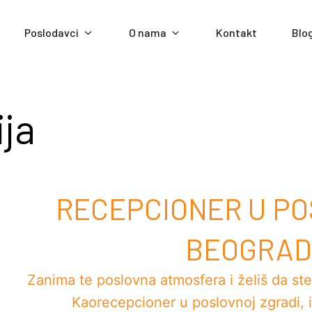
Poslodavci
O nama
Kontakt
Blo
ja
RECEPCIONER U PO
BEOGRAD 
Zanima te poslovna atmosfera i želiš da s
Kaorecepcioner u poslovnoj zgradi, 