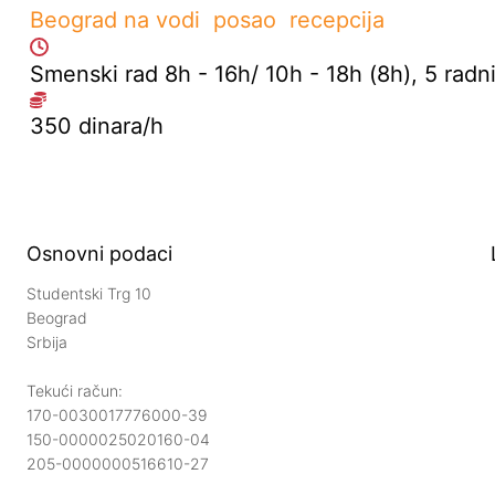
Beograd na vodi
posao
recepcija
Smenski rad 8h - 16h/ 10h - 18h (8h), 5 radn
350 dinara/h
Osnovni podaci
Studentski Trg 10
Beograd
Srbija
Tekući račun:
170-0030017776000-39
150-0000025020160-04
205-0000000516610-27