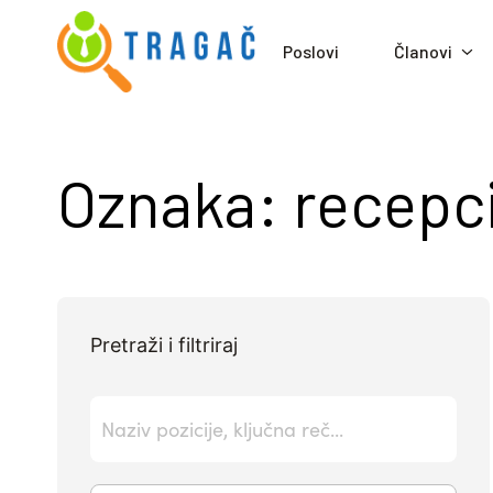
Poslovi
Članovi
Oznaka:
recepci
Pretraži i filtriraj