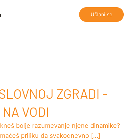
Učlani se
g
SLOVNOJ ZGRADI -
NA VODI
tekneš bolje razumevanje njene dinamike?
imaćeš priliku da svakodnevno […]